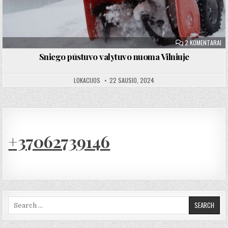
ĮR
2 KOMENTARAI
Sniego pūstuvo valytuvo nuoma Vilniuje
LOKACIJOS
22 SAUSIO, 2024
+37062739146
Search for: