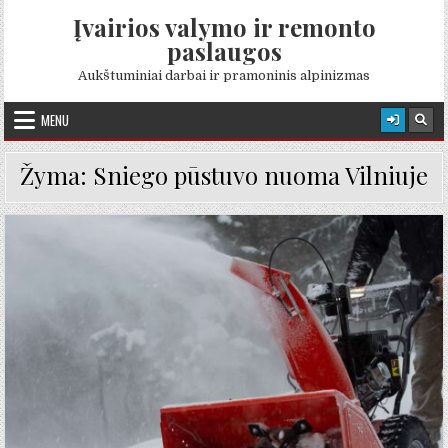
Skip to content
Įvairios valymo ir remonto
paslaugos
Aukštuminiai darbai ir pramoninis alpinizmas
MENU
Žyma:
Sniego pūstuvo nuoma Vilniuje
Posted in