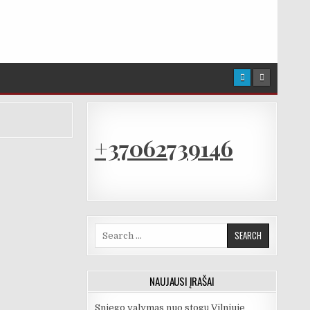
+37062739146
Search for:
NAUJAUSI ĮRAŠAI
Sniego valymas nuo stogų Vilniuje