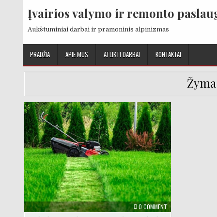
Skip to content
Įvairios valymo ir remonto paslau
Aukštuminiai darbai ir pramoninis alpinizmas
PRADŽIA
APIE MUS
ATLIKTI DARBAI
KONTAKTAI
Žyma
Posted in
ON APLINKOS TVARKY
0 COMMENT