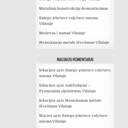
Metalinių konstrukcijų demontavimas
Sniego pūstuvo valytuvo nuoma
Vilniuje
Meistras į namus Vilniuje
Nemokamas metalo išvežimas Vilniuje
NAUJAUSI KOMENTARAI
lokacijos
apie
Sniego pūstuvo valytuvo
nuoma Vilniuje
lokacijos
apie
Aukštalipiai –
Pramoninis alpinizmas Vilniuje
lokacijos
apie
Nemokamas metalo
išvežimas Vilniuje
Marius
apie
Sniego pūstuvo valytuvo
nuoma Vilniuje