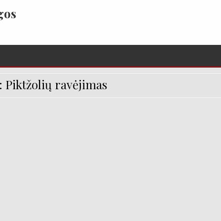
gos
:
Piktžolių ravėjimas
MAS IR GERBŪVIO DARBAI VILNIUJE