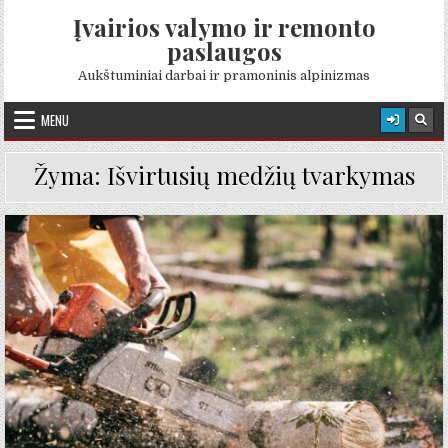
Skip to content
Įvairios valymo ir remonto
paslaugos
Aukštuminiai darbai ir pramoninis alpinizmas
MENU
Žyma:
Išvirtusių medžių tvarkymas
Posted in