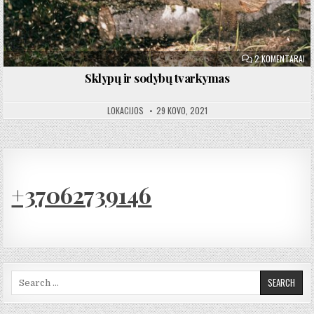
ĮR
2 KOMENTARAI
Sklypų ir sodybų tvarkymas
LOKACIJOS
29 KOVO, 2021
+37062739146
Search for: