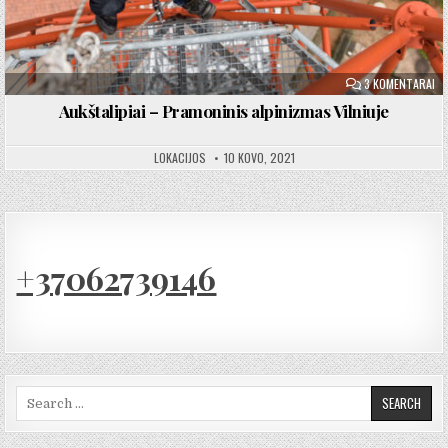
ĮR
3 KOMENTARAI
Aukštalipiai – Pramoninis alpinizmas Vilniuje
LOKACIJOS
10 KOVO, 2021
+37062739146
Search for: