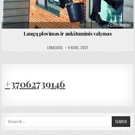
ON
0 COMMENT
Langų plovimas ir aukštuminis valymas
LOKACIJOS
8 KOVO, 2021
+37062739146
Search for: