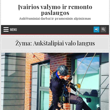
Skip to content
Įvairios valymo ir remonto
paslaugos
Aukštuminiai darbai ir pramoninis alpinizmas
MENU
Žyma:
Aukštalipiai valo langus
Posted in